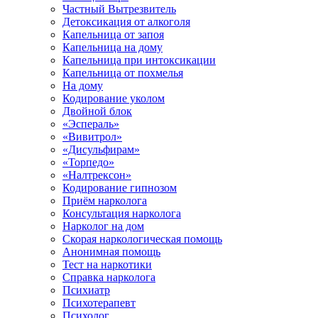
Частный Вытрезвитель
Детоксикация от алкоголя
Капельница от запоя
Капельница на дому
Капельница при интоксикации
Капельница от похмелья
На дому
Кодирование уколом
Двойной блок
«Эспераль»
«Вивитрол»
«Дисульфирам»
«Торпедо»
«Налтрексон»
Кодирование гипнозом
Приём нарколога
Консультация нарколога
Нарколог на дом
Скорая наркологическая помощь
Анонимная помощь
Тест на наркотики
Справка нарколога
Психиатр
Психотерапевт
Психолог