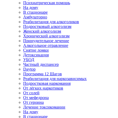
Психиатрическая помощь
На дому
В стационаре
Амбулаторно
Реабилитация для алкоголиков
Подростковый алкоголизм
Женский алкоголизм
Хронический алкоголизм
Принудительное лечение
Алкогольное отравление
Снятие ломки
Детоксикация
УБОД
Частный диспансер
Daytop
Программа 12 Шагов
Реабилитация для наркозависимых
Подростковая наркомания
От лёгких наркотиков
От солей
От мефедрона
От героина
Лечение токсикомании
На дому
В стационаре