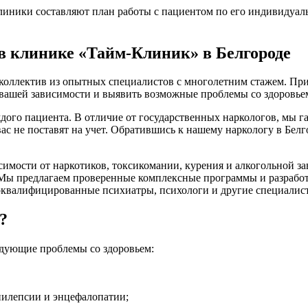
клиники составляют план работы с пациентом по его индивидуа
в клинике «Тайм-Клиник» в Белгороде
коллектив из опытных специалистов с многолетним стажем. При
ь вашей зависимости и выявить возможные проблемы со здоровье
дого пациента. В отличие от государственных наркологов, мы
ас не поставят на учет. Обратившись к нашему наркологу в Белг
имости от наркотиков, токсикомании, курения и алкогольной з
 Мы предлагаем проверенные комплексные программы и разрабо
коквалифицированные психиатры, психологи и другие специалист
?
едующие проблемы со здоровьем:
пилепсии и энцефалопатии;