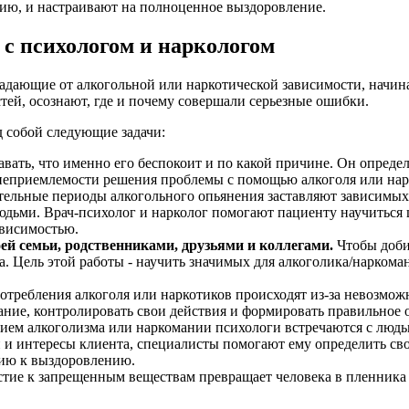
ию, и настраивают на полноценное выздоровление.
 с психологом и наркологом
традающие от алкогольной или наркотической зависимости, начин
ей, осознают, где и почему совершали серьезные ошибки.
 собой следующие задачи:
вать, что именно его беспокоит и по какой причине. Он определ
неприемлемости решения проблемы с помощью алкоголя или нар
льные периоды алкогольного опьянения заставляют зависимых 
юдьми. Врач-психолог и нарколог помогают пациенту научиться 
ависимостью.
ей семьи, родственниками, друзьями и коллегами.
Чтобы доби
. Цель этой работы - научить значимых для алкоголика/наркома
требления алкоголя или наркотиков происходят из-за невозможн
ание, контролировать свои действия и формировать правильное 
ием алкоголизма или наркомании психологи встречаются с людьм
и интересы клиента, специалисты помогают ему определить сво
цию к выздоровлению.
тие к запрещенным веществам превращает человека в пленника