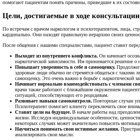
помогают пациентам понять причины, приведшие к их состоян
Цели, достигаемые в ходе консультации
По встречам с врачом наркологом и психотерапевтом, лица, с
кардинально. Они находят правильную иерархию своих ценност
После общения с нашими специалистами, пациент ставит перед
Выходит из внутреннего конфликта.
Он начинает осозна
наркотической зависимости. Им принимается решение о 
Повышает уверенность в себе и самооценку.
Продолжите
здоровые люди обычно не стремятся общаться с такими л
самооценку. Это очень важно в борьбе с наркотической з
Начинает нормально взаимодействовать с членами сво
врачи также работают с ближайшим окружением пациента
ситуаций, способствующих его рецидивам.
Развивает навыки самоконтроля.
Повторные случаи упо
Психотерапевт помогает клиенту переключить свое вним
Ставит цели на будущее.
В начале работы над преодолен
жизни. Исследуя индивидуальные особенности, ценности 
некоторых случаях может значительно повысить мотива
Научиться понимать свои истинные желания.
Пристрас
анализировать свои мысли.