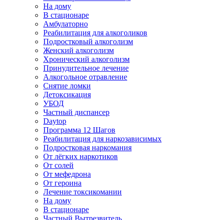
На дому
В стационаре
Амбулаторно
Реабилитация для алкоголиков
Подростковый алкоголизм
Женский алкоголизм
Хронический алкоголизм
Принудительное лечение
Алкогольное отравление
Снятие ломки
Детоксикация
УБОД
Частный диспансер
Daytop
Программа 12 Шагов
Реабилитация для наркозависимых
Подростковая наркомания
От лёгких наркотиков
От солей
От мефедрона
От героина
Лечение токсикомании
На дому
В стационаре
Частный Вытрезвитель