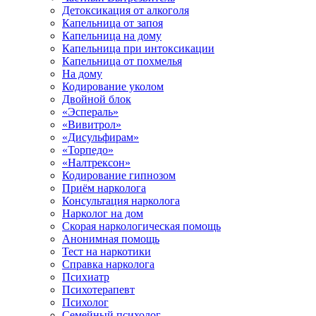
Детоксикация от алкоголя
Капельница от запоя
Капельница на дому
Капельница при интоксикации
Капельница от похмелья
На дому
Кодирование уколом
Двойной блок
«Эспераль»
«Вивитрол»
«Дисульфирам»
«Торпедо»
«Налтрексон»
Кодирование гипнозом
Приём нарколога
Консультация нарколога
Нарколог на дом
Скорая наркологическая помощь
Анонимная помощь
Тест на наркотики
Справка нарколога
Психиатр
Психотерапевт
Психолог
Семейный психолог