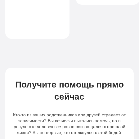
в своей жизни. Я
14
местная
рекомендую
Комфорт
990
комната
клинику всем, кто
руб
ищет настоящую
Все
помощь
1-я местная
палата
опции
Все
«По-
опции
домашнему»
«Оптимальный»
Личный
Личный
врач
Получите помощь прямо
врач
Бесплатная
сейчас
Бесплатная
транспортировка
Кто-то из ваших родственников или друзей страдает от
транспортировка
Индивидуальное
зависимости? Вы всячески пытались помочь, но в
результате человек все равно возвращался к прошлой
Индивидуальное
питание
жизни? Вы не первые, кто столкнулся с этой бедой.