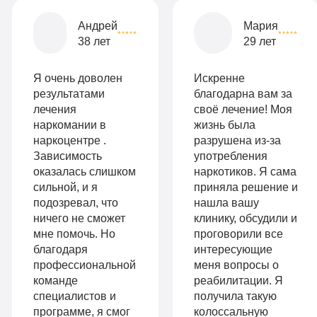
Все
Андрей
Мария
опции
38 лет
29 лет
9
«Бюджетно»
Оптимальный
990
Я очень доволен
Искренне
Индивидуальная
руб
результатами
благодарна вам за
лечения
своё лечение! Моя
2-х местная
терапия
наркомании в
жизнь была
палата
наркоцентре .
разрушена из-за
Работа
Зависимость
употребления
Все
с
оказалась слишком
наркотиков. Я сама
опции
сильной, и я
приняла решение и
психологом
подозревал, что
нашла вашу
«Стандарт»
ничего не сможет
клинику, обсудили и
Усиленная
мне помочь. Но
проговорили все
Индивидуальная
детоксикация
благодаря
интересующие
терапия
профессиональной
меня вопросы о
Гарантия
команде
реабилитации. Я
Усиленная
специалистов и
получила такую
длительной
программе, я смог
колоссальную
детоксикация