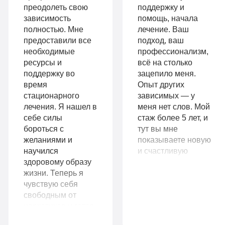
ремиссии
преодолеть свою
поддержку и
Гарантия
зависимость
помощь, начала
Личный
полностью. Мне
лечение. Ваш
длительной
предоставили все
подход, ваш
санузел
необходимые
профессионализм,
ремиссии
Больничный
ресурсы и
всё на столько
Личный
поддержку во
зацепило меня.
лист
время
Опыт других
санузел
стационарного
зависимых — у
лечения. Я нашел в
меня нет слов. Мой
Больничный
себе силы
стаж более 5 лет, и
Записаться
лист
бороться с
тут вы мне
желаниями и
показываете новую
научился
и счастливую
здоровому образу
жизнь без
Записаться
жизни. Теперь я
наркотиков. Во что
9
чувствую себя
я и поверить уже
VIP
990
свободным от
не могла.
наркотиков и готов
Огромное вам
руб
начать новую главу
спасибо!
1-я