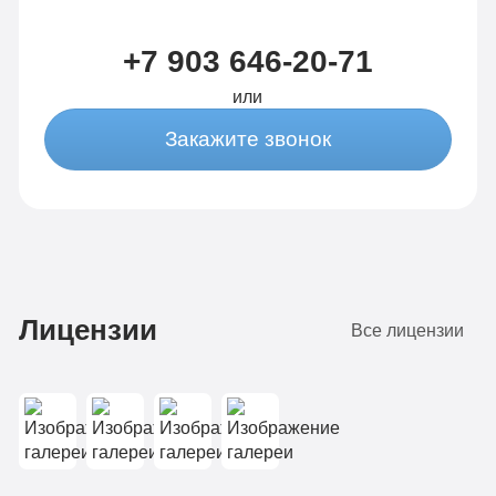
питание
Сбор
Сбор
анализов
+7 903 646-20-71
анализов
Отслеживание
или
Отслеживание
динамики
Закажите звонок
динамики
от 3-х
от 3-х
капельниц
капельниц
в
в день
день
Лицензии
Все лицензии
Записаться
Записаться